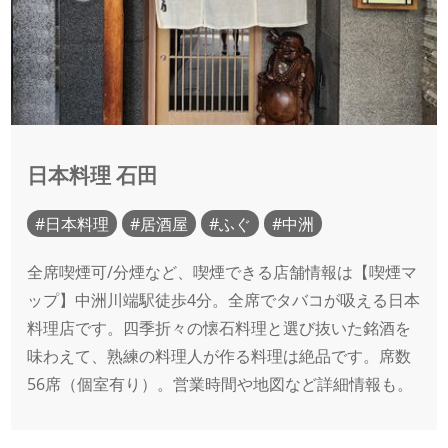
日本料理 石田
日本料理
居酒屋
ふぐ
中洲
全席喫煙可/分煙など、喫煙できる店舗情報は【喫煙マ
ップ】中洲川端駅徒歩4分。全席でタバコが吸える日本
料理店です。四季折々の懐石料理と選び抜いた銘酒を
味わえて、熟練の料理人が作る料理は絶品です。席数
56席（個室有り）。営業時間や地図など詳細情報も。