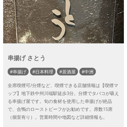
串揚げ さとう
串揚げ
日本料理
居酒屋
中洲
全席喫煙可/分煙など、喫煙できる店舗情報は【喫煙マ
ップ】地下鉄中州川端駅徒歩3分。分煙でタバコが吸え
る串揚げ屋です。旬の食材を使用した串揚げが絶品
で、合鴨のローストビーフがお勧めです。席数15席
（個室有り）。営業時間や地図など詳細情報も。