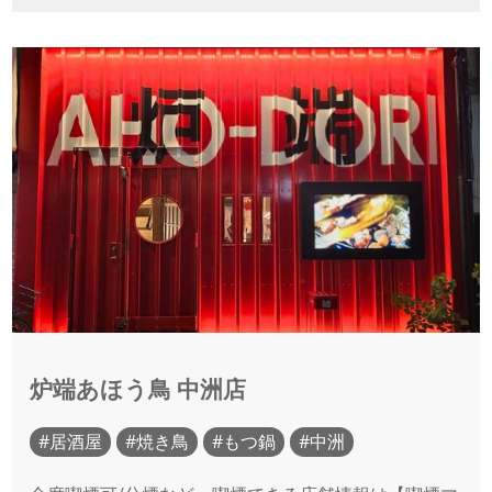
炉端あほう鳥 中洲店
居酒屋
焼き鳥
もつ鍋
中洲