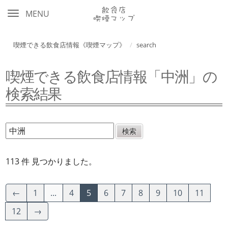
MENU
喫煙できる飲食店情報《喫煙マップ》
search
喫煙できる飲食店情報「中洲」の
検索結果
113 件 見つかりました。
←
1
...
4
5
6
7
8
9
10
11
12
→