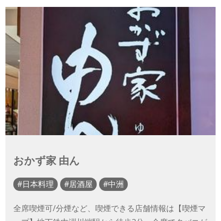
おかず家 由ん
日本料理
居酒屋
中洲
全席喫煙可/分煙など、喫煙できる店舗情報は【喫煙マ