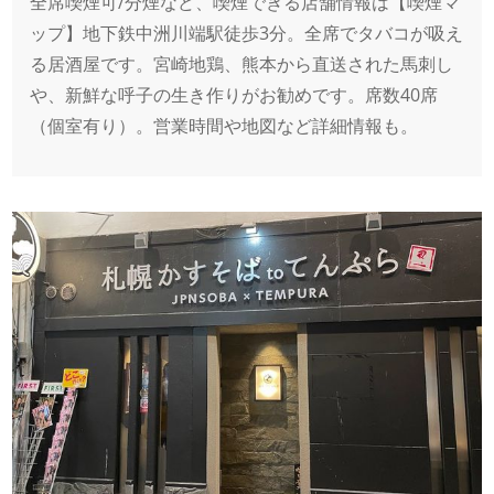
全席喫煙可/分煙など、喫煙できる店舗情報は【喫煙マ
ップ】地下鉄中洲川端駅徒歩3分。全席でタバコが吸え
る居酒屋です。宮崎地鶏、熊本から直送された馬刺し
や、新鮮な呼子の生き作りがお勧めです。席数40席
（個室有り）。営業時間や地図など詳細情報も。