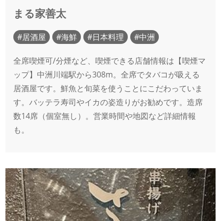
まる家善太
居酒屋
海鮮
日本料理
中洲
全席喫煙可/分煙など、喫煙できる店舗情報は【喫煙マ
ップ】中洲川端駅から308m。全席でタバコが吸える
居酒屋です。鮮魚と旬菜を使うことにこだわっていま
す。バッテラ寿司やイカの姿造りがお勧めです。造席
数14席（個室無し）。営業時間や地図など詳細情報
も。