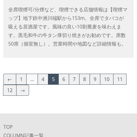
全席喫煙可/分煙など、喫煙できる店舗情報は【喫煙マ
ップ】地下鉄中洲川端駅から153m。全席でタバコが
吸える居酒屋です。風味の良い10割蕎麦を味わえま
す。黒毛和牛の牛タン厚切り焼きがお勧めです。席数
50席（個室無し）。営業時間や地図など詳細情報も。
←
1
...
4
5
6
7
8
9
10
11
12
→
TOP
COLUMN記事一覧