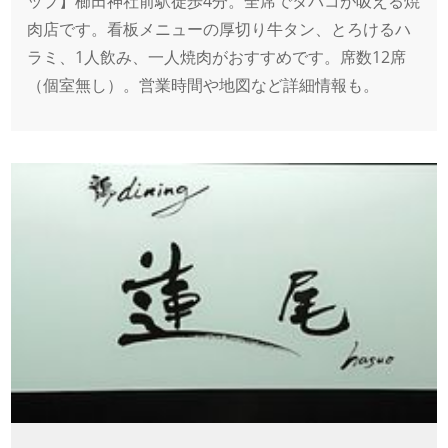
ップ】櫛田神社前駅徒歩4分。全席でタバコが吸える焼
肉店です。看板メニューの厚切り牛タン、とろけるハ
ラミ、1人飲み、一人焼肉がおすすめです。席数12席
（個室無し）。営業時間や地図など詳細情報も。