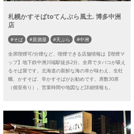
札幌かすそばtoてんぷら風土. 博多中洲
店
そば
居酒屋
天ぷら
中洲
全席喫煙可/分煙など、喫煙できる店舗情報は【喫煙マ
ップ】地下鉄中洲川端駅徒歩2分。全席でタバコが吸え
るそば屋です。北海道の新鮮な海の幸が味わえ、生牡
蠣、かすそば、辛かすそばがお勧めです。席数30席
（個室有り）。営業時間や地図など詳細情報も。