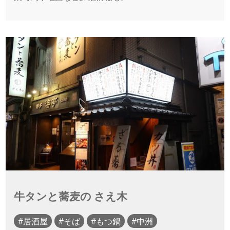
牛タンと蕎麦の さえ木
居酒屋
そば
もつ鍋
中洲