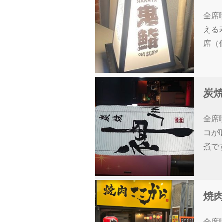
全席
える
席（
炭焼
全席
コが
煮で
焼
全席