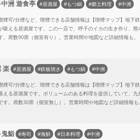
中洲 遊食亭
居酒屋
もつ鍋
郷土料理
中洲
喫煙可/分煙など、喫煙できる店舗情報は【喫煙マップ】地下
が吸える居酒屋です。この一店で、呼子のイカの生き作り、熊
す。席数90席（個室有り）。営業時間や地図など詳細情報も。
 楽
居酒屋
鉄板焼き
もつ鍋
中洲
喫煙可/分煙など、喫煙できる店舗情報は【喫煙マップ】地下鉄
吸える居酒屋です。ボリュームのある料理を提供していて、九
です。席数30席（個室無し）。営業時間や地図など詳細情報も
多鬼鮨
寿司
海鮮
日本料理
中洲