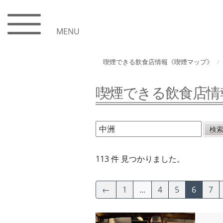
MENU
喫煙できる飲食店情報《喫煙マップ》
喫煙できる飲食店情
113 件 見つかりました。
←
1
...
4
5
6
7