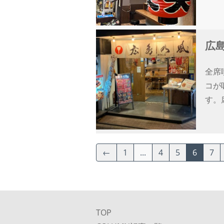
広島
全席
コが
す。
←
1
...
4
5
6
7
TOP