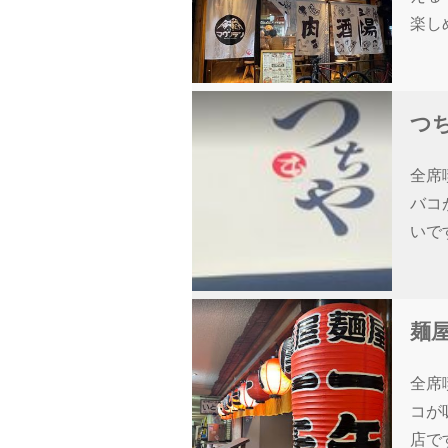
楽し
つ
全席
バコ
いで
麺屋
全席
コが
店で