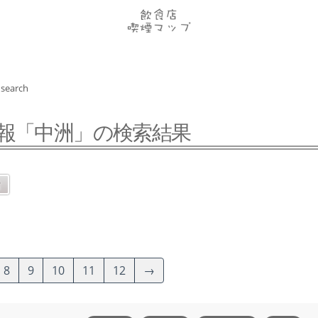
search
報「中洲」の検索結果
8
9
10
11
12
→