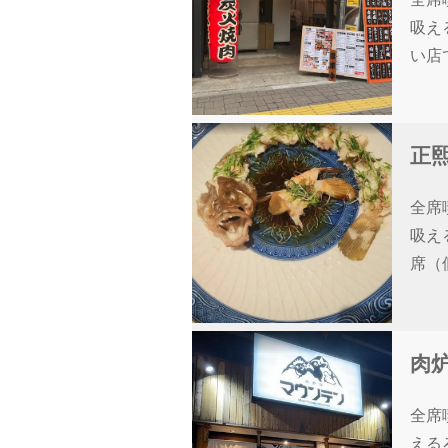
吸え
い店
正熙
全席
吸え
席（
肉
全席
える