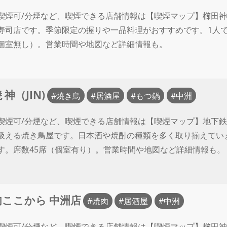
喫煙可/分煙など、喫煙できる店舗情報は【喫煙マップ】櫛田神
寿司店です。季節限定の握りや一品料理がおすすめです。1人で
個室無し）。営業時間や地図など詳細情報も。
 神（JIN)
焼き鳥
居酒屋
もつ鍋
中洲
喫煙可/分煙など、喫煙できる店舗情報は【喫煙マップ】地下鉄
吸える焼き鳥屋です。日本酒や焼酎の種類を多く取り揃えてい
す。席数45席（個室有り）。営業時間や地図など詳細情報も。
肉ここから 中洲店
焼肉
居酒屋
中洲
喫煙可/分煙など、喫煙できる店舗情報は【喫煙マップ】櫛田神