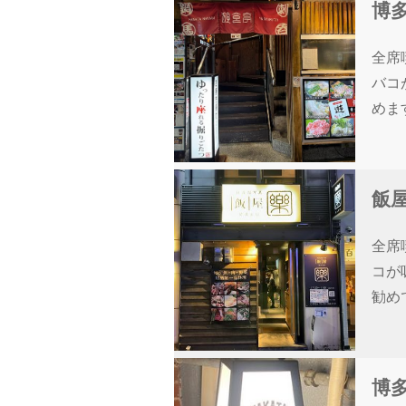
博多
全席
バコ
めま
飯屋
全席
コが
勧め
博