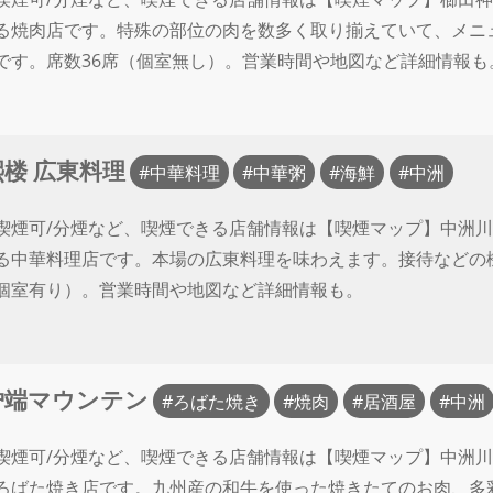
る焼肉店です。特殊の部位の肉を数多く取り揃えていて、メニ
です。席数36席（個室無し）。営業時間や地図など詳細情報も
楼 広東料理
中華料理
中華粥
海鮮
中洲
喫煙可/分煙など、喫煙できる店舗情報は【喫煙マップ】中洲川
る中華料理店です。本場の広東料理を味わえます。接待などの
個室有り）。営業時間や地図など詳細情報も。
炉端マウンテン
ろばた焼き
焼肉
居酒屋
中洲
喫煙可/分煙など、喫煙できる店舗情報は【喫煙マップ】中洲川
ろばた焼き店です。九州産の和牛を使った焼きたてのお肉、多