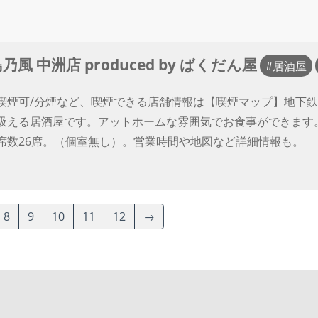
乃風 中洲店 produced by ばくだん屋
居酒屋
喫煙可/分煙など、喫煙できる店舗情報は【喫煙マップ】地下鉄
吸える居酒屋です。アットホームな雰囲気でお食事ができます
席数26席。（個室無し）。営業時間や地図など詳細情報も。
8
9
10
11
12
→