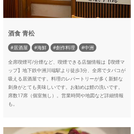
酒食 青松
居酒屋
海鮮
創作料理
中洲
全席喫煙可/分煙など、喫煙できる店舗情報は【喫煙マ
ップ】地下鉄中洲川端駅より徒歩3分、全席でタバコが
吸える居酒屋です。料理のレパートリーが多く新鮮な
刺身がとても美味しいです。お勧めは鯉の洗いです。
席数17席（個室無し）。営業時間や地図など詳細情報
も。