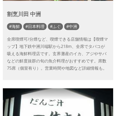
割烹川田 中洲
海鮮
日本料理
ふぐ
中洲
全席喫煙可/分煙など、喫煙できる店舗情報は【喫煙マ
ップ】地下鉄中洲川端駅から218m、全席でタバコが
吸える海鮮料理店です。玄界灘産のイカ、アジやサバ
などの鮮度抜群の旬の魚介料理がおすすめです。席数
75席（個室有り）。営業時間や地図など詳細情報も。