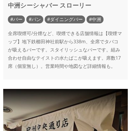
中洲シーシャバー スローリー
バー
パン
ダイニングバー
中洲
全席喫煙可/分煙など、喫煙できる店舗情報は【喫煙マ
ップ】地下鉄櫛田神社前駅から338m、全席でタバコ
が吸えるバーです。スタイリッシュなバーです。組み
合わせ自由なテイストの水たばこが吸えます。席数17
席（個室無し）。営業時間や地図など詳細情報も。