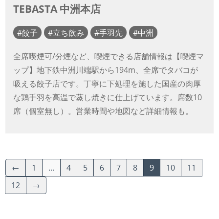
TEBASTA 中洲本店
餃子
立ち飲み
手羽先
中洲
全席喫煙可/分煙など、喫煙できる店舗情報は【喫煙マ
ップ】地下鉄中洲川端駅から194m、全席でタバコが
吸える餃子店です。丁寧に下処理を施した国産の肉厚
な鶏手羽を高温で蒸し焼きに仕上げています。席数10
席（個室無し）。営業時間や地図など詳細情報も。
←
1
...
4
5
6
7
8
9
10
11
12
→