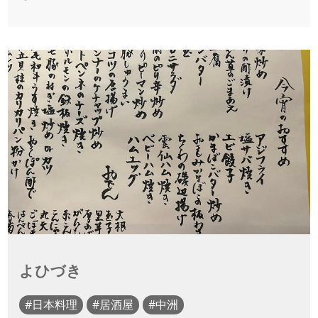
よひづき
日本料理
居酒屋
中洲