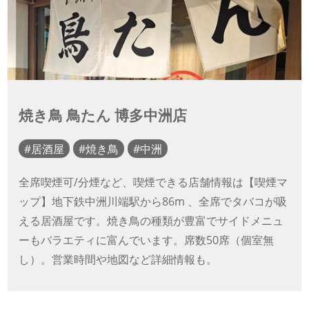
焼き鳥 鳥たん 博多中洲店
居酒屋
焼き鳥
中洲
全席喫煙可/分煙など、喫煙できる店舗情報は【喫煙マ
ップ】地下鉄中洲川端駅から86m 、全席でタバコが吸
える居酒屋です。焼き鳥の種類が豊富でサイドメニュ
ーもバラエティに富んでいます。席数50席（個室無
し）。営業時間や地図など詳細情報も。