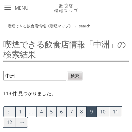
MENU
喫煙できる飲食店情報《喫煙マップ》
search
喫煙できる飲食店情報「中洲」の
検索結果
113 件 見つかりました。
←
1
...
4
5
6
7
8
9
10
11
12
→