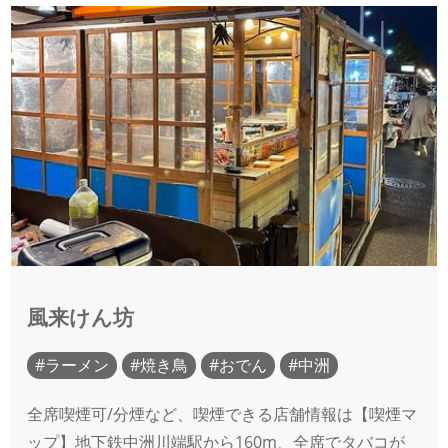
風来けん坊
ラーメン
焼き鳥
おでん
中洲
全席喫煙可/分煙など、喫煙できる店舗情報は【喫煙マ
ップ】地下鉄中洲川端駅から160m、全席でタバコが