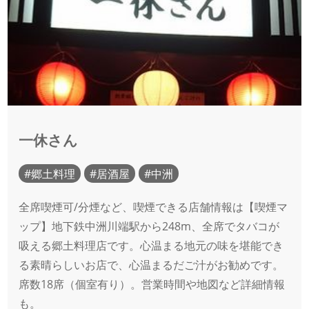
一休さん
郷土料理
居酒屋
中洲
全席喫煙可/分煙など、喫煙できる店舗情報は【喫煙マ
ップ】地下鉄中洲川端駅から248m、全席でタバコが
吸える郷土料理店です。心温まる地元の味を堪能でき
る素晴らしいお店で、心温まるだご汁がお勧めです。
席数18席（個室有り）。営業時間や地図など詳細情報
も。