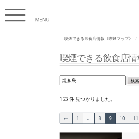
MENU
喫煙できる飲食店情報《喫煙マップ》
喫煙できる飲食店情
153 件 見つかりました。
←
1
...
8
9
10
11