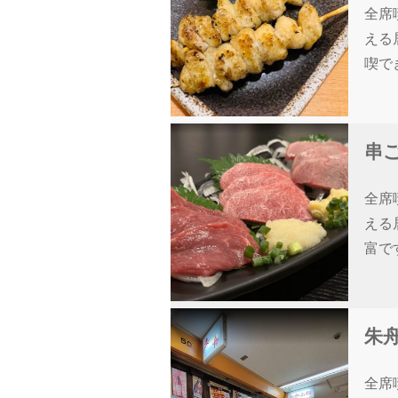
全席
える
喫で
串ご
全席
える
富で
朱舟
全席