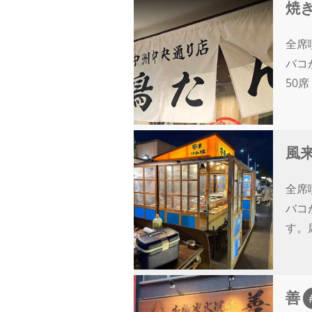
焼き
全席
バコ
50
風
全席
バコ
す。
善