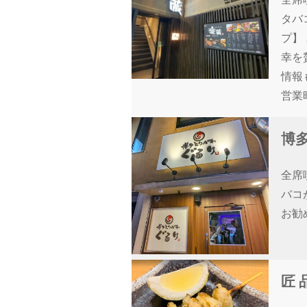
タバ
プ】
幸を
情報
営業
博
全席
バコ
お勧
匠 