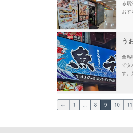
る居
おす
うお
全席
でタ
す。
←
1
...
8
9
10
11