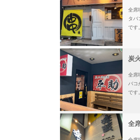
全席
タバ
です
炭火
全席
バコ
です
全席
全席