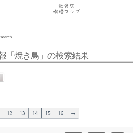
search
報「焼き鳥」の検索結果
12
13
14
15
16
→