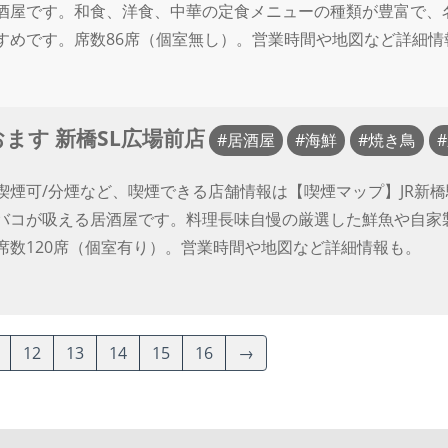
酒屋です。和食、洋食、中華の定食メニューの種類が豊富で、
すめです。席数86席（個室無し）。営業時間や地図など詳細情
ます 新橋SL広場前店
居酒屋
海鮮
焼き鳥
喫煙可/分煙など、喫煙できる店舗情報は【喫煙マップ】JR新
バコが吸える居酒屋です。料理長味自慢の厳選した鮮魚や自家
席数120席（個室有り）。営業時間や地図など詳細情報も。
12
13
14
15
16
→