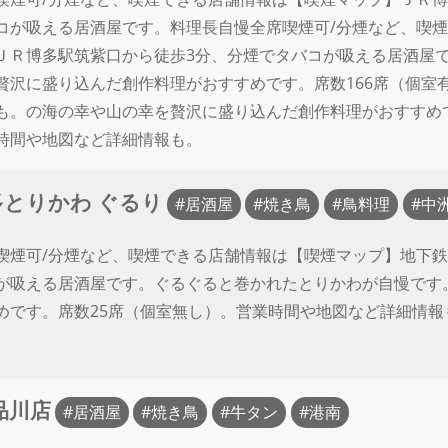
コが吸える居酒屋です。料理長自慢全席喫煙可/分煙など、喫
ＪＲ博多駅筑紫口から徒歩3分、分煙でタバコが吸える居酒屋
贅沢に盛り込んだ創作料理がおすすめです。席数166席（個室
も。の海の幸や山の幸を贅沢に盛り込んだ創作料理がおすすめで
時間や地図など詳細情報も。
多とりかわ ぐるり
居酒屋
焼き鳥
鳥料理
中
喫煙可/分煙など、喫煙できる店舗情報は【喫煙マップ】地下鉄
が吸える居酒屋です。ぐるぐると巻かれたとりかわが自慢です
めです。席数25席（個室無し）。営業時間や地図など詳細情報
品川店
居酒屋
焼き鳥
牛タン
港南