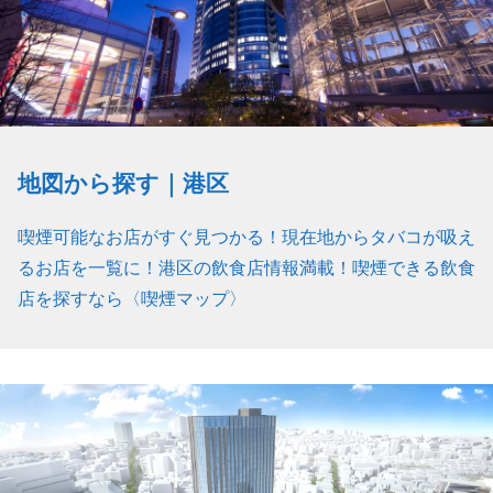
地図から探す｜港区
喫煙可能なお店がすぐ見つかる！現在地からタバコが吸え
るお店を一覧に！港区の飲食店情報満載！喫煙できる飲食
店を探すなら〈喫煙マップ〉