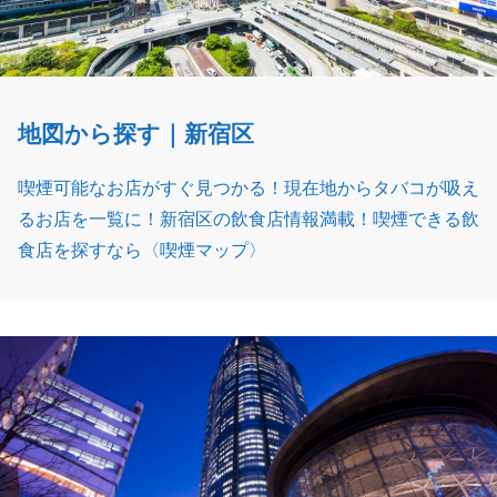
地図から探す｜新宿区
喫煙可能なお店がすぐ見つかる！現在地からタバコが吸え
るお店を一覧に！新宿区の飲食店情報満載！喫煙できる飲
食店を探すなら〈喫煙マップ〉