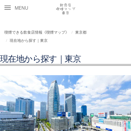
MENU
喫煙できる飲食店情報《喫煙マップ》
東京都
現在地から探す｜東京
現在地から探す｜東京