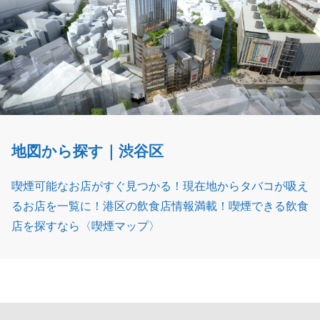
地図から探す｜渋谷区
喫煙可能なお店がすぐ見つかる！現在地からタバコが吸え
るお店を一覧に！港区の飲食店情報満載！喫煙できる飲食
店を探すなら〈喫煙マップ〉