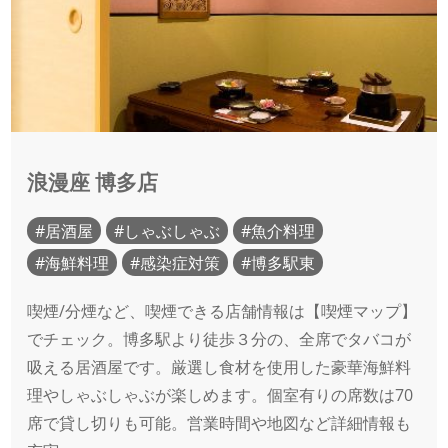
浪漫座 博多店
居酒屋
しゃぶしゃぶ
魚介料理
海鮮料理
感染症対策
博多駅東
喫煙/分煙など、喫煙できる店舗情報は【喫煙マップ】
でチェック。博多駅より徒歩３分の、全席でタバコが
吸える居酒屋です。厳選し食材を使用した豪華海鮮料
理やしゃぶしゃぶが楽しめます。個室有りの席数は70
席で貸し切りも可能。営業時間や地図など詳細情報も