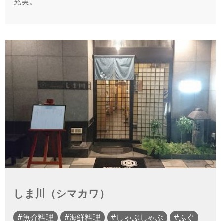
充実。
しま川（シマカワ）
魚介料理
海鮮料理
しゃぶしゃぶ
ふぐ