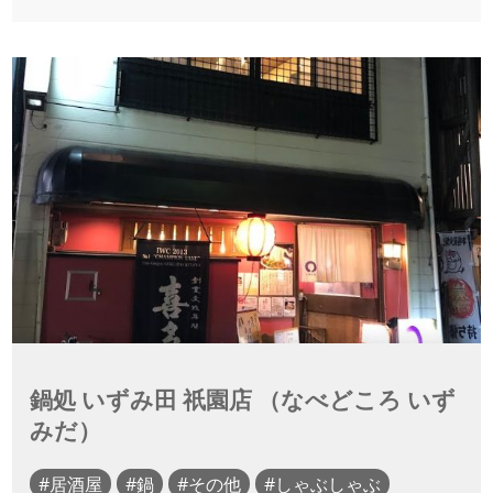
鍋処 いずみ田 祇園店 （なべどころ いず
みだ）
居酒屋
鍋
その他
しゃぶしゃぶ