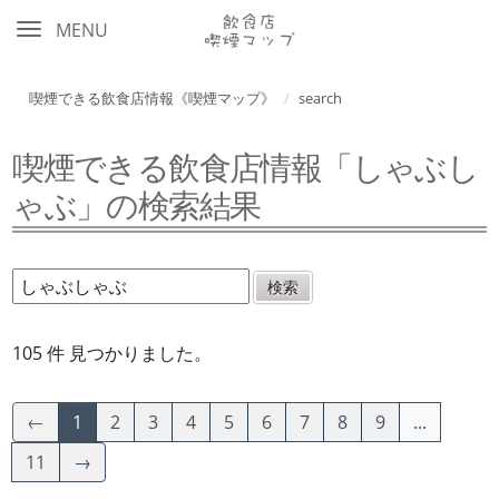
MENU
喫煙できる飲食店情報《喫煙マップ》
search
喫煙できる飲食店情報「しゃぶし
ゃぶ」の検索結果
105 件 見つかりました。
←
1
2
3
4
5
6
7
8
9
...
11
→