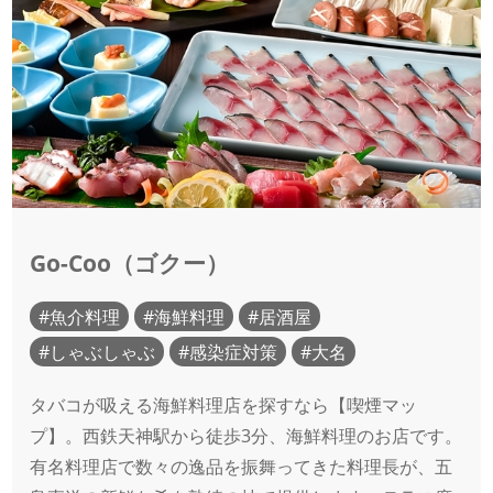
Go-Coo（ゴクー）
魚介料理
海鮮料理
居酒屋
しゃぶしゃぶ
感染症対策
大名
タバコが吸える海鮮料理店を探すなら【喫煙マッ
プ】。西鉄天神駅から徒歩3分、海鮮料理のお店です。
有名料理店で数々の逸品を振舞ってきた料理長が、五