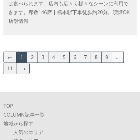
ば食べられます。店内も広々く様々なシーンに利用で
きます。席数146席 | 橋本駅下車徒歩約20分。喫煙OK
店舗情報
←
1
2
3
4
5
6
7
8
9
...
11
→
TOP
COLUMN記事一覧
地域から探す
人気のエリア