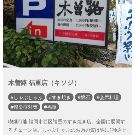
木曽路 福重店（キソジ）
しゃぶしゃぶ
すき焼き
懐石
会席料理
感染症対策
福重
喫煙可能 福岡市西区福重のすき焼き店。全国に展開す
るチェーン店。しゃぶしゃぶのお肉の質は鍋に1秒通せ