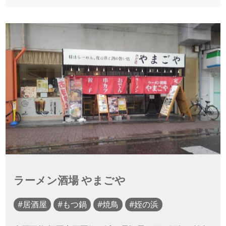
ラーメン酒場 やまごや
居酒屋
もつ鍋
焼鳥
姪の浜