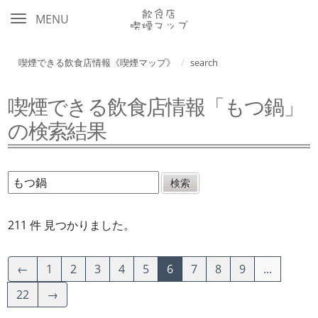
MENU
喫煙できる飲食店情報《喫煙マップ》
search
喫煙できる飲食店情報「もつ鍋」
の検索結果
211 件 見つかりました。
←
1
2
3
4
5
6
7
8
9
...
22
→