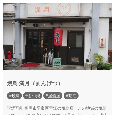
焼鳥 満月（まんげつ）
焼鳥
もつ鍋
居酒屋
荒江
喫煙可能 福岡市早良区荒江の焼鳥店。この地域の焼鳥