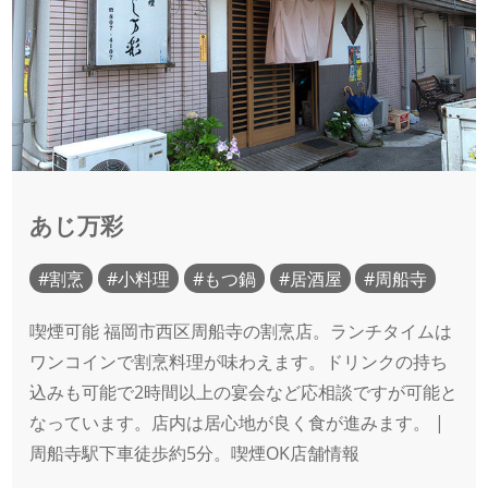
あじ万彩
割烹
小料理
もつ鍋
居酒屋
周船寺
喫煙可能 福岡市西区周船寺の割烹店。ランチタイムは
ワンコインで割烹料理が味わえます。ドリンクの持ち
込みも可能で2時間以上の宴会など応相談ですが可能と
なっています。店内は居心地が良く食が進みます。 |
周船寺駅下車徒歩約5分。喫煙OK店舗情報