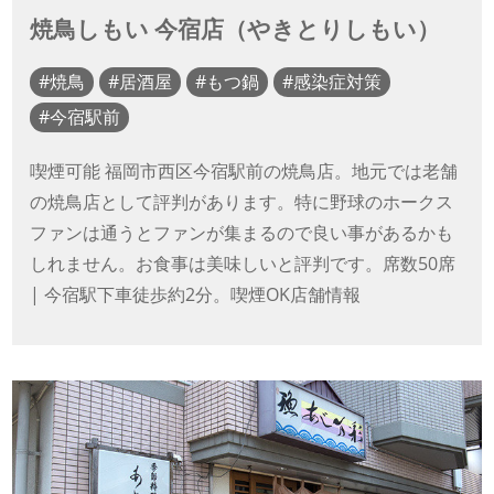
焼鳥しもい 今宿店（やきとりしもい）
焼鳥
居酒屋
もつ鍋
感染症対策
今宿駅前
喫煙可能 福岡市西区今宿駅前の焼鳥店。地元では老舗
の焼鳥店として評判があります。特に野球のホークス
ファンは通うとファンが集まるので良い事があるかも
しれません。お食事は美味しいと評判です。席数50席
| 今宿駅下車徒歩約2分。喫煙OK店舗情報