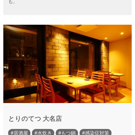
も。
とりのてつ 大名店
居酒屋
水炊き
もつ鍋
感染症対策