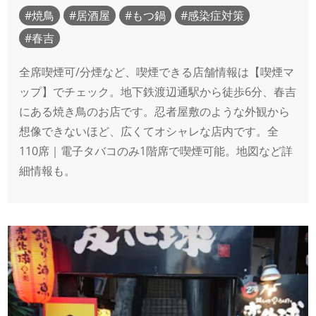
焼鳥
居酒屋
もつ鍋
感染症対策
春吉
全席喫煙可/分煙など、喫煙できる店舗情報は【喫煙マ
ップ】でチェック。地下鉄渡辺通駅から徒歩6分、春吉
にある焼き鳥のお店です。忍者屋敷のような外観から
想像できないほど、広くてオシャレな店内です。全
110席｜電子タバコのみ1階席で喫煙可能。地図など詳
細情報も。