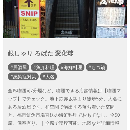
銀しゃり ろばた 変化球
居酒屋
魚介料理
海鮮料理
もつ鍋
感染症対策
大名
全席喫煙可/分煙など、喫煙できる店舗情報は【喫煙マ
ップ】でチェック。地下鉄赤坂駅より徒歩5分、大名に
ある居酒屋です。和空間で演出する落ち着いた空間
と、福岡鮮魚市場直送の海鮮料理でおもてなし。全50
席、個室有り。｜全席で喫煙可能。地図など詳細情報