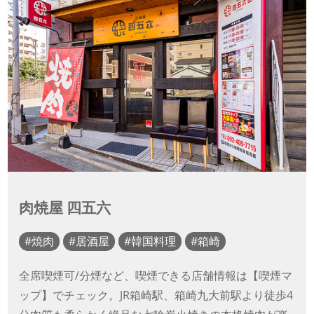
肉焼屋 四五六
焼肉
居酒屋
韓国料理
箱崎
全席喫煙可/分煙など、喫煙できる店舗情報は【喫煙マ
ップ】でチェック。JR箱崎駅、箱崎九大前駅より徒歩4