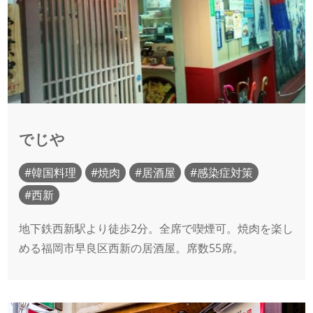
でじや
韓国料理
焼肉
居酒屋
感染症対策
西新
地下鉄西新駅より徒歩2分。全席で喫煙可。焼肉を楽し
める福岡市早良区西新の居酒屋。席数55席。