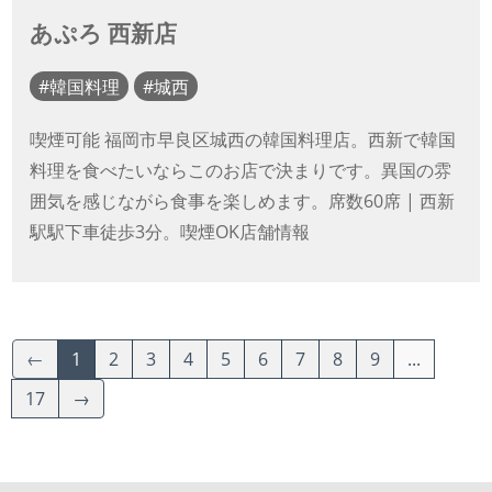
あぷろ 西新店
韓国料理
城西
喫煙可能 福岡市早良区城西の韓国料理店。西新で韓国
料理を食べたいならこのお店で決まりです。異国の雰
囲気を感じながら食事を楽しめます。席数60席 | 西新
駅駅下車徒歩3分。喫煙OK店舗情報
←
1
2
3
4
5
6
7
8
9
...
17
→