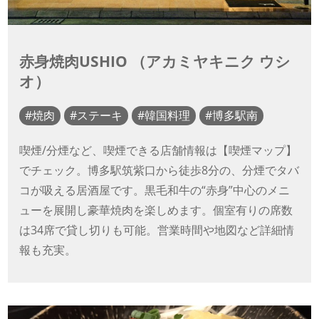
赤身焼肉USHIO （アカミヤキニク ウシ
オ）
焼肉
ステーキ
韓国料理
博多駅南
喫煙/分煙など、喫煙できる店舗情報は【喫煙マップ】
でチェック。博多駅筑紫口から徒歩8分の、分煙でタバ
コが吸える居酒屋です。黒毛和牛の“赤身”中心のメニ
ューを展開し豪華焼肉を楽しめます。個室有りの席数
は34席で貸し切りも可能。営業時間や地図など詳細情
報も充実。