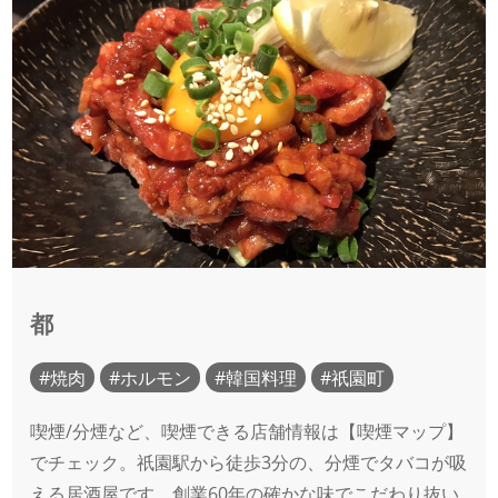
都
焼肉
ホルモン
韓国料理
祇園町
喫煙/分煙など、喫煙できる店舗情報は【喫煙マップ】
でチェック。祇園駅から徒歩3分の、分煙でタバコが吸
える居酒屋です。創業60年の確かな味でこだわり抜い