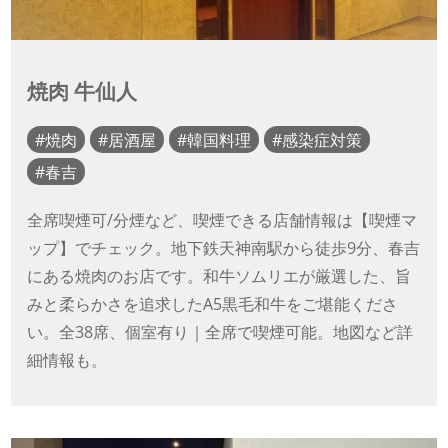
焼肉 牛仙人
焼肉
居酒屋
韓国料理
感染症対策
春吉
全席喫煙可/分煙など、喫煙できる店舗情報は【喫煙マ
ップ】でチェック。地下鉄天神南駅から徒歩9分、春吉
にある焼肉のお店です。和牛ソムリエが厳選した、旨
みと柔らかさを追求したA5黒毛和牛をご堪能くださ
い。全38席、個室有り｜全席で喫煙可能。地図など詳
細情報も。