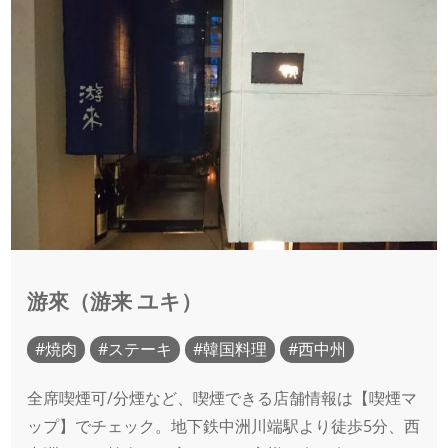
游來（游来 ユキ）
焼肉
ステーキ
韓国料理
西中州
全席喫煙可/分煙など、喫煙できる店舗情報は【喫煙マ
ップ】でチェック。地下鉄中洲川端駅より徒歩5分、西