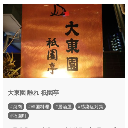
大東園 離れ 祇園亭
焼肉
韓国料理
居酒屋
感染症対策
祇園町