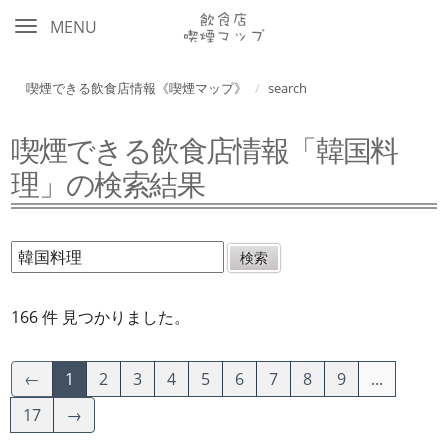
MENU
喫煙できる飲食店情報《喫煙マップ》
search
喫煙できる飲食店情報「韓国料
理」の検索結果
166 件 見つかりました。
←
1
2
3
4
5
6
7
8
9
...
17
→