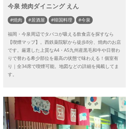
今泉 焼肉ダイニング えん
焼肉
居酒屋
韓国料理
今泉
福岡・今泉周辺でタバコが吸える飲食店を探すなら
【喫煙マップ】。西鉄薬院駅から徒歩8分、焼肉のお店
です。厳選した上質なA4・A5九州産黒毛和牛や日替わ
りで替わる希少部位を最高の状態で味わえる！個室有
り｜全34席で喫煙可能。地図などの詳細を掲載してま
す。