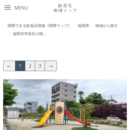
MENU
喫煙できる飲食店情報《喫煙マップ》
福岡県
地域から探す
福岡市早良区の喫...
←
1
2
3
→