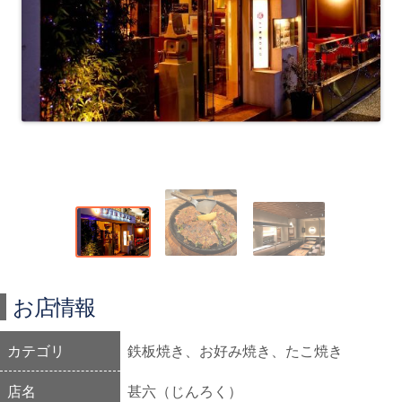
お店情報
カテゴリ
鉄板焼き、お好み焼き、たこ焼き
店名
甚六（じんろく）