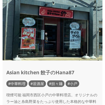
Asian kitchen 餃子のHana87
中華料理
居酒屋
担々麺
小戸
喫煙可能 福岡市西区小戸の中華料理店。オリジナルの
ラー油と糸島野菜をたっぷり使用した本格的な中華料