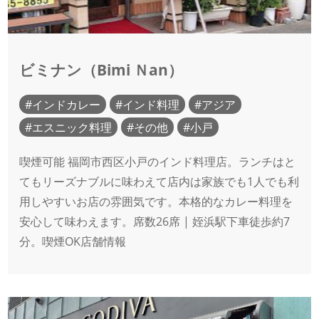
ビミナン（Bimi Ｎan）
インドカレー
インド料理
アジア
エスニック料理
その他
小戸
喫煙可能 福岡市西区小戸のインド料理店。ランチはと
てもリーズナブルに味わえて店内は家族でも1人でも利
用しやすいお店の雰囲気です。本格的なカレー料理を
安心して味わえます。席数26席 | 姪浜駅下車徒歩約7
分。喫煙OK店舗情報