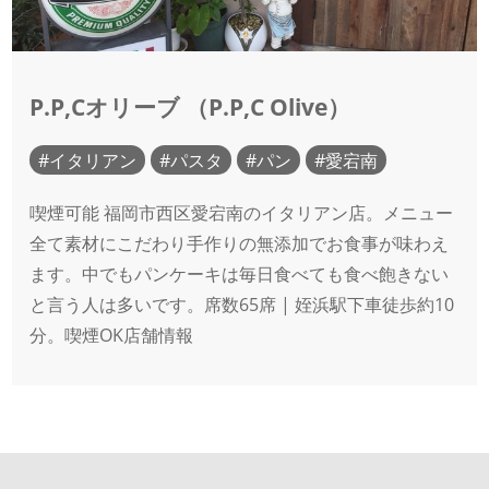
P.P,Cオリーブ （P.P,C Olive）
イタリアン
パスタ
パン
愛宕南
喫煙可能 福岡市西区愛宕南のイタリアン店。メニュー
全て素材にこだわり手作りの無添加でお食事が味わえ
ます。中でもパンケーキは毎日食べても食べ飽きない
と言う人は多いです。席数65席 | 姪浜駅下車徒歩約10
分。喫煙OK店舗情報