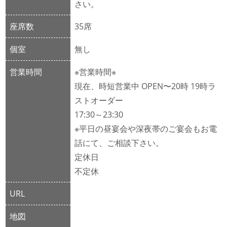
さい。
座席数
35席
個室
無し
営業時間
※営業時間※
現在、時短営業中 OPEN〜20時 19時ラ
ストオーダー
17:30～23:30
※平日の昼宴会や深夜帯のご宴会もお電
話にて、ご相談下さい。
定休日
不定休
URL
地図