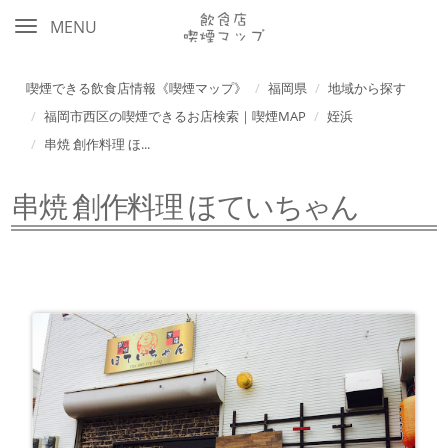
MENU
喫煙できる飲食店情報《喫煙マップ》
福岡県
地域から探す
福岡市西区の喫煙できるお店検索｜喫煙MAP
姪浜
串焼 創作料理 ほ...
串焼 創作料理 ほていちゃん