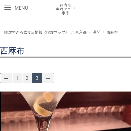
MENU
喫煙できる飲食店情報《喫煙マップ》
東京都
港区
西麻布
西麻布
←
1
2
3
→