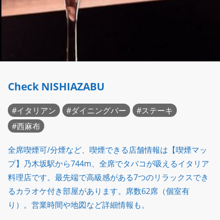
Check NISHIAZABU
イタリアン
ダイニングバー
ステーキ
西麻布
全席喫煙可/分煙など、喫煙できる店舗情報は【喫煙マッ
プ】乃木坂駅から744m、全席でタバコが吸えるイタリア
料理店です。最先端で高級感がある7つのリラックスでき
るカラオケ付き部屋があります。席数62席（個室有
り）。営業時間や地図など詳細情報も。