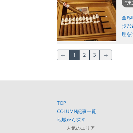
東
全席
歩7
理を
←
1
2
3
→
TOP
COLUMN記事一覧
地域から探す
人気のエリア