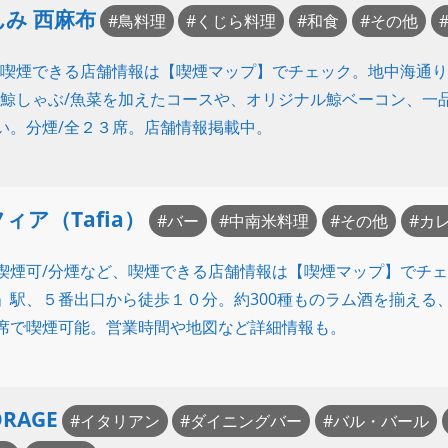
み 西麻布
鳥料理
くじら料理
和食
その他
/喫煙できる店舗情報は【喫煙マップ】でチェック。地中海通
/鯨しゃぶ/魚菜を加えたコースや、オリジナル鯨ベーコン、一
い。分煙/全２３席。店舗情報掲載中。
ィア（Tafia）
バー
中南米料理
その他
カ
喫煙可/分煙など、喫煙できる店舗情報は【喫煙マップ】でチ
」駅、５番出口から徒歩１０分。約300種ものラム酒を揃える
席で喫煙可能。営業時間や地図など詳細情報も。
ORAGE
イタリアン
ダイニングバー
バル・バール