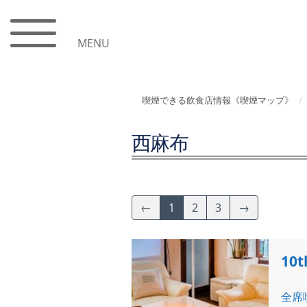
MENU
喫煙できる飲食店情報《喫煙マップ》
西麻布
←
1
2
3
→
10t
全席