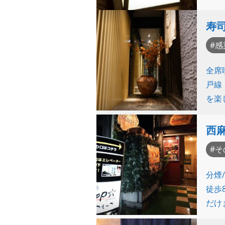
寿
感
全席
戸線
を楽
西麻
そ
分煙
徒歩
だけ