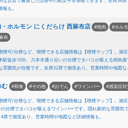
的なお店で厳選した山形牛の処女牛を堪能できます。全席36
情報も。
肉・ホルモン にくだらけ 西麻布店
焼肉
ホル
麻布
喫煙可/分煙など、喫煙できる店舗情報は【喫煙マップ】。港
木駅徒歩10分、六本木通り沿いの分煙でタバコが吸える焼肉屋
な雰囲気が自慢です。全席32席で個室あり。営業時間や地図な
のむ
和食
その他
おでん
ワインバー
感染症対
喫煙可/分煙など、喫煙できる店舗情報は【喫煙マップ】。港区
分の分煙でタバコが吸えるワインバーです。隠れ家的な雰囲気
14席で個室あり。営業時間や地図など詳細情報も。