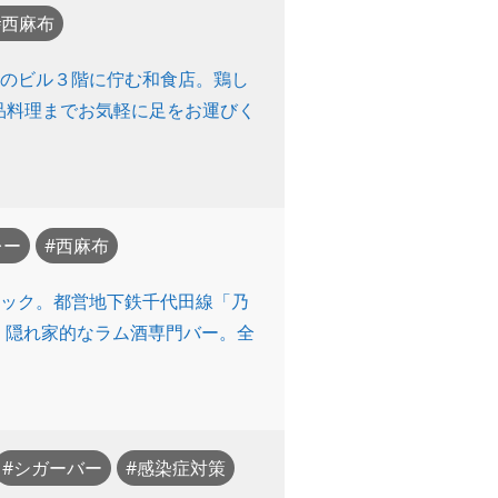
西麻布
りのビル３階に佇む和食店。鶏し
品料理までお気軽に足をお運びく
レー
西麻布
ェック。都営地下鉄千代田線「乃
、隠れ家的なラム酒専門バー。全
シガーバー
感染症対策