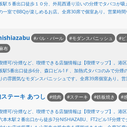
坂駅５番出口徒歩１０分、外苑西通り沿いの分煙でタバコが吸
の一室でBBQが楽しめるお店。全席30席で個室あり。営業時
nishiazabu
バル・バール
モダンスパニッシュ
ビ
麻布
喫煙可/分煙など、喫煙できる店舗情報は【喫煙マップ】。港
坂駅5番出口徒歩6分、森口ビル1Ｆ、加熱式タバコのみで分煙
りの雰囲気なモダンスパニッシュです。全席39席個室あり。営
肉ステーキ あつし
焼肉
ステーキ
鉄板焼き
喫煙可/分煙など、喫煙できる店舗情報は【喫煙マップ】。港
六本木駅２番出口から徒歩7分NISHIAZABU、FT2ビル1F分