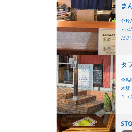
まん
分煙
ゃぶ
ださ
タフ
全席
木坂
１５
ST