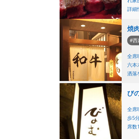
れ家
詳細
焼
西
全席
六本
洒落
び
全席
歩5
席数