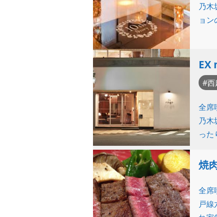
乃木
ョン
EX 
西
全席
乃木
った
焼
全席
戸線