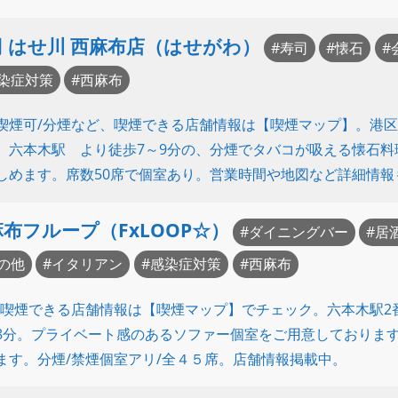
司 はせ川 西麻布店（はせがわ）
寿司
懐石
染症対策
西麻布
喫煙可/分煙など、喫煙できる店舗情報は【喫煙マップ】。港
 六本木駅 より徒歩7～9分の、分煙でタバコが吸える懐石
しめます。席数50席で個室あり。営業時間や地図など詳細情報
布フループ（FxLOOP☆）
ダイニングバー
居
の他
イタリアン
感染症対策
西麻布
/喫煙できる店舗情報は【喫煙マップ】でチェック。六本木駅2
8分。プライベート感のあるソファー個室をご用意しておりま
ます。分煙/禁煙個室アリ/全４５席。店舗情報掲載中。