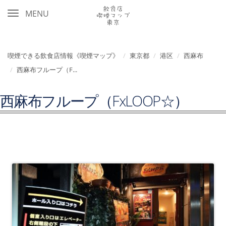
MENU
喫煙できる飲食店情報《喫煙マップ》
東京都
港区
西麻布
西麻布フループ（F...
西麻布フループ（FxLOOP☆）